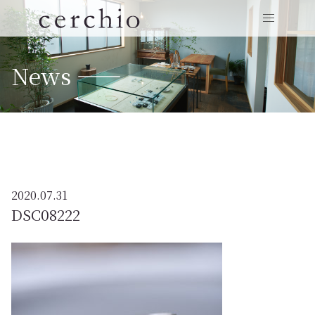
News ——
2020.07.31
DSC08222