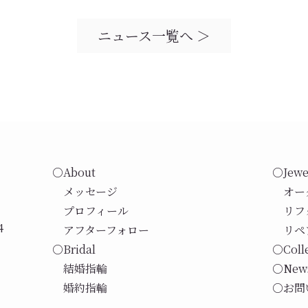
ニュース一覧へ ＞
○About
○Jewe
メッセージ
オー
プロフィール
リフ
4
アフターフォロー
リペ
○Bridal
○Coll
結婚指輪
○New
婚約指輪
○お問