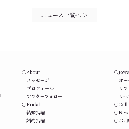
ニュース一覧へ ＞
○About
○Jewe
メッセージ
オー
プロフィール
リフ
4
アフターフォロー
リペ
○Bridal
○Coll
結婚指輪
○New
婚約指輪
○お問