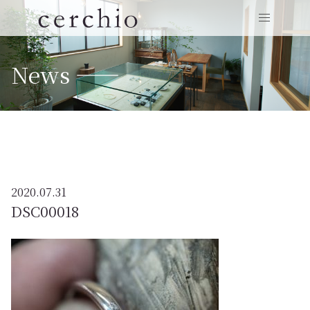
News ——
2020.07.31
DSC00018