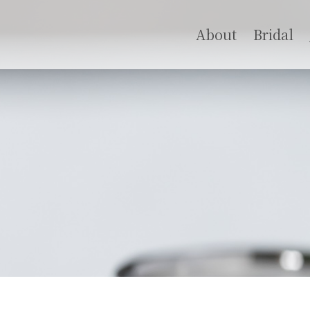
About
Bridal