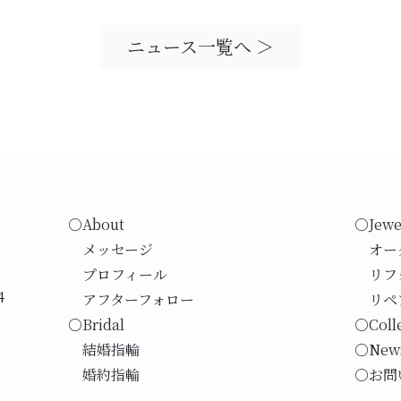
ニュース一覧へ ＞
○About
○Jewe
メッセージ
オー
プロフィール
リフ
4
アフターフォロー
リペ
○Bridal
○Coll
結婚指輪
○New
婚約指輪
○お問