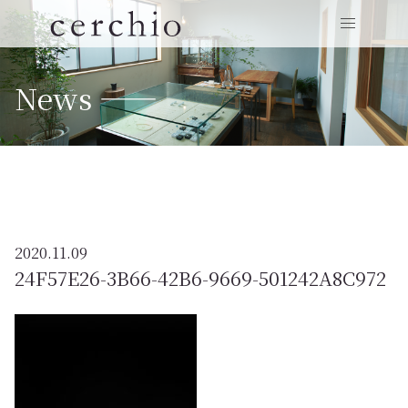
News ——
2020.11.09
24F57E26-3B66-42B6-9669-501242A8C972