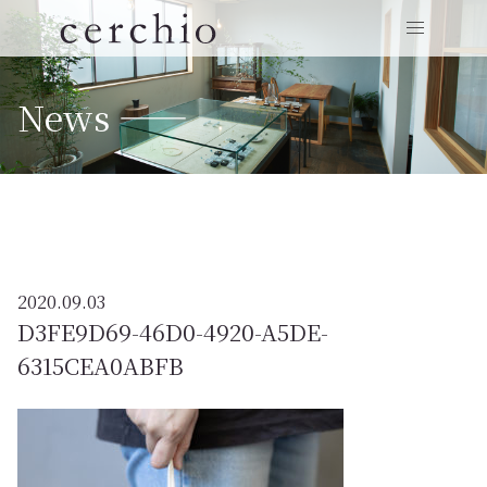
News ——
2020.09.03
D3FE9D69-46D0-4920-A5DE-
6315CEA0ABFB