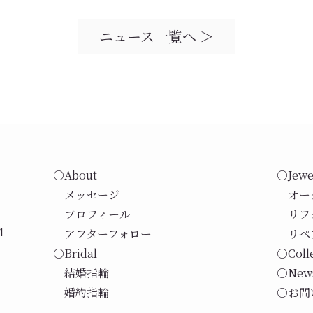
ニュース一覧へ ＞
○About
○Jewe
メッセージ
オー
プロフィール
リフ
4
アフターフォロー
リペ
○Bridal
○Coll
結婚指輪
○New
婚約指輪
○お問