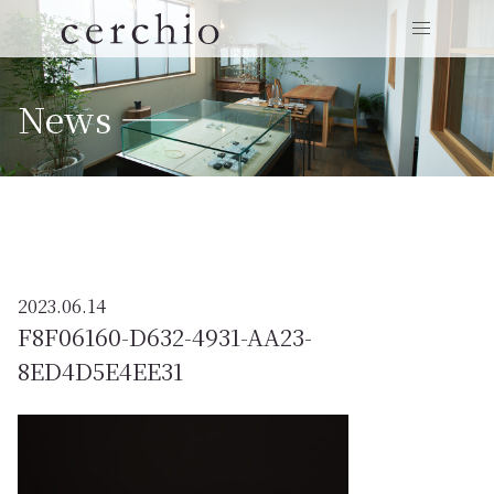
News ——
2023.06.14
F8F06160-D632-4931-AA23-
8ED4D5E4EE31